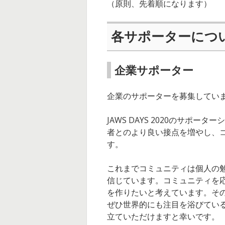
e
（原則、先着順になります）
r
各サポーターにつ
s
企業サポーター
企業のサポーターを募集してい
JAWS DAYS 2020のサ
者とのより良い接点を増やし、
す。
これまでコミュニティは個人の
信じています。コミュニティを
を作りたいと考えています。そ
ぜひ世界的にも注目を浴びている
立ていただけますと幸いです。