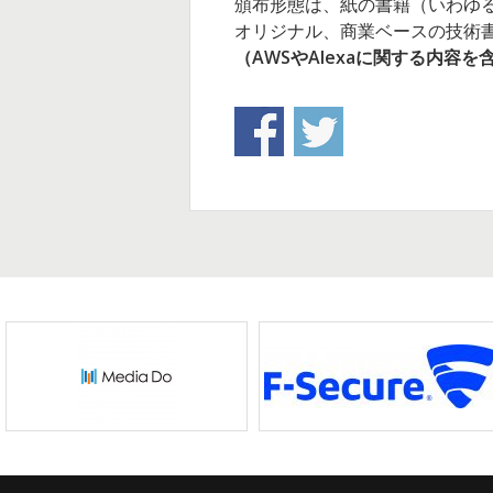
頒布形態は、紙の書籍（いわゆ
オリジナル、商業ベースの技術
（AWSやAlexaに関する内容