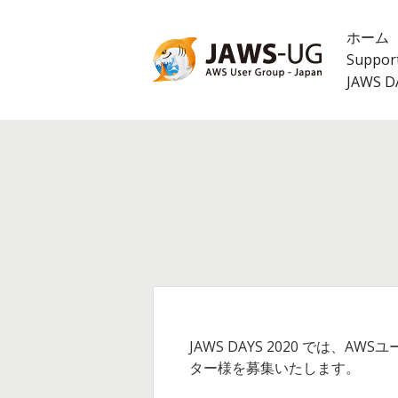
コ
ン
ホーム
テ
Suppor
ン
JAWS 
ツ
へ
ス
キ
ッ
プ
A
JAWS DAYS 2020 で
b
ター様を募集いたします。