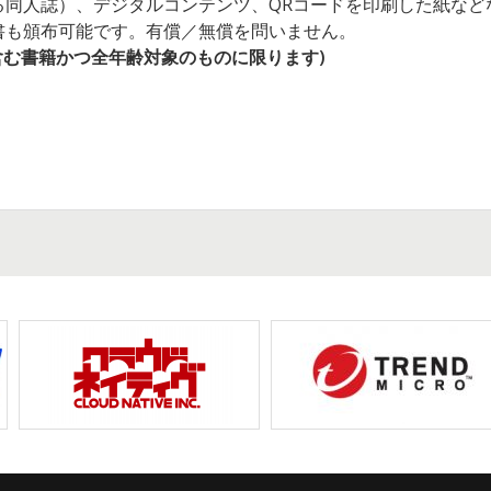
る同人誌）、デジタルコンテンツ、QRコードを印刷した紙など
書も頒布可能です。有償／無償を問いません。
を含む書籍かつ全年齢対象のものに限ります)