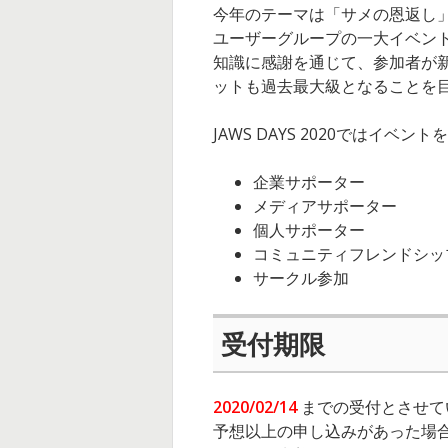
o
今年のテーマは「サメの恩返し
ユーザーグループの一大イベントが
u
知識に感謝を通じて、参加者が
ットも過去最大級となることを
t
JAWS DAYS 2020では
S
u
企業サポーター
メディアサポーター
p
個人サポーター
コミュニティフレンドシッ
p
サークル参加
o
受付期限
r
t
2020/02/14
までの受付とさせて
予想以上の申し込みがあった場